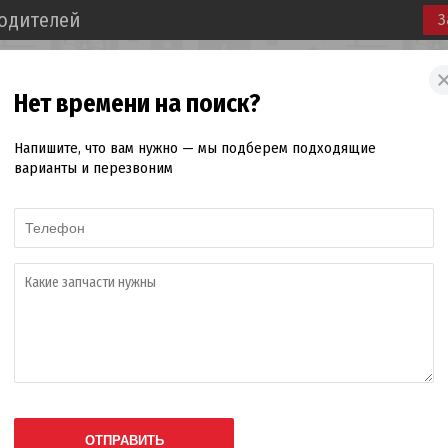
водителей
З
(3412)
905-470
(3412)
450-680
Нет времени на поиск?
, 411
г. Ижевск, ул. К. Маркса, 25
г. Ижевск, ул. К. Маркс
Напишите, что вам нужно — мы подберем подходящие
розничный магазин
Автосервис
варианты и перезвоним
 для сельхозтехники
Бонусная программа
Новости
ия
сь как
чта
*