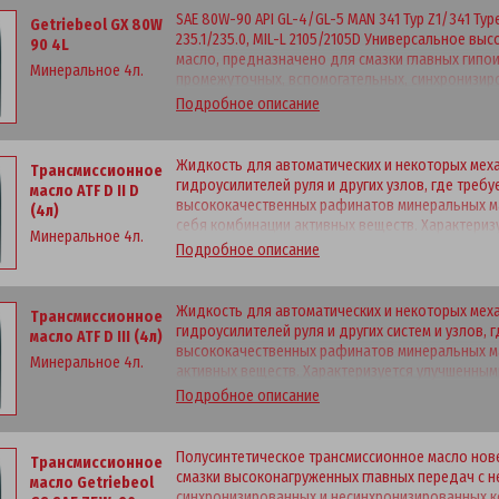
SAE 80W-90 API GL-4/GL-5 MAN 341 Typ Z1/341 Typ
Getriebeol GX 80W
235.1/235.0, MIL-L 2105/2105D Универсальное в
90 4L
масло, предназначено для смазки главных гипо
Минеральное 4л.
промежуточных, вспомогательных, синхронизир
коробок передач с ручным управлением легковы
Подробное описание
специальной техники. Применяется в узлах где тр
5. Хорошие низкотемпературные свойства. Отл
автопарка. Длинные интервалы замены. Отлична
Жидкость для автоматических и некоторых мех
Трансмиссионное
высоких нагрузках.
гидроусилителей руля и других узлов, где требует
масло ATF D II D
высококачественных рафинатов минеральных м
(4л)
себя комбинации активных веществ. Характери
Минеральное 4л.
противоизносными свойствами. GM Dexron®-II D, M
Подробное описание
04D, 14A, Voith H55.6335.36 (G 607), Renk (DOROMAT),
Ford ESP-M2C138-CJ, Ford ESP-M2C166-H, Ford ESP
SQM-2C9010-B, Komatsu Dresser B22-0004, Chrysl
Жидкость для автоматических и некоторых мех
Трансмиссионное
Volvo 97335.
гидроусилителей руля и других систем и узлов, гд
масло ATF D III (4л)
высококачественных рафинатов минеральных м
Минеральное 4л.
активных веществ. Характеризуется улучшенны
текучестью при низких температурах, повышенн
Подробное описание
превосходными противоизносными свойствами.GM 
MAN 339 V1/Z1 (F), ZF TE-ML 04D, ZF TE-ML 14A, Voit
Полусинтетическое трансмиссионное масло нов
Трансмиссионное
смазки высоконагруженных главных передач с 
масло Getriebeol
синхронизированных и несинхронизированных к