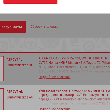
Сбросить фильтр
ATF GM DEX-CVT VW G 052 180, VW G 052 180 A2, MB 
ATF CVT 1L
CVT30, Honda HMMF, Nissan NS-2, Toyota TC, Mitsubi
Синтетическое 1л.
NS-2, Subaru Lineartronic CVTF, Kia SP III, Mini Coo
2, Suzuki TC, DEX-CVT, Chrysler CVTF +4 Универс
материал для автоматических коробок передач, 
Подробное описание
современных безтупенчатых коробоках передач -
американских и корейских легковых автомобилях
др. Внимание. Не рекомендуется использовать 
Универсальный синтетический смазочный матер
ATF CVT 4L
трансмиссиях автомобилей Toyota и Ford!.
передач, типа вариатор - CVT. Используются в
Синтетическое 4л.
передач - CVT в японских, европейских, америка
автомобилях где требуются жидкости CVT, NS-2 
использовать в гибридных бесступенчатых тран
Подробное описание